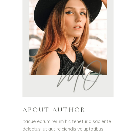
ABOUT AUTHOR
Itaque earum rerum hic tenetur a sapiente
delectus, ut aut reiciendis voluptatibus